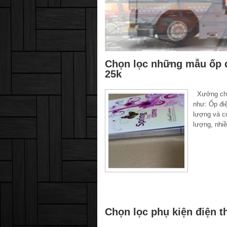
Chọn lọc những mẫu ốp đi
25k
Xưởng chuy
như: Ốp đi
lượng và c
lượng, nhi
Chọn lọc phụ kiện điện t