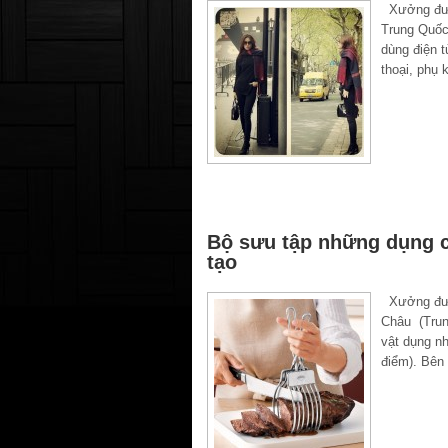
Xưởng được
Trung Quốc
dùng điện t
thoại, phụ 
Bộ sưu tập những dụng 
tạo
Xưởng được
Châu (Trun
vật dụng nh
điểm). Bên