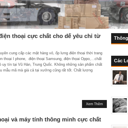
ện thoại cực chất cho dế yêu chỉ từ
Thông
ên cung cấp các mặt hàng vỏ, ốp lưng điện thoại thời trang
ện thoại I phone, điện thoại Samsung, điện thọai Oppo,…chất
Các L
ó uy tín tại Vũ Hán, Trung Quốc. Không những sản phẩm chất
ều mẫu mã mà giá cả tại xưởng cũng rất tốt. Chất lượng
Xem Thêm
hoại và máy tính thông minh cực chất