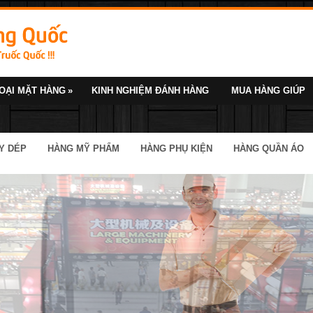
OẠI MẶT HÀNG
»
KINH NGHIỆM ĐÁNH HÀNG
MUA HÀNG GIÚP
Y DÉP
HÀNG MỸ PHẨM
HÀNG PHỤ KIỆN
HÀNG QUẦN ÁO