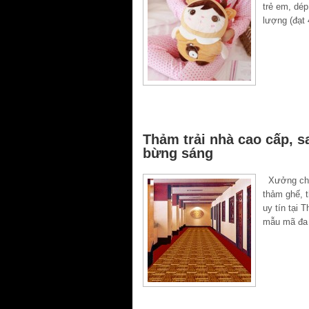
trẻ em, dép
lượng (đạt
Thảm trải nhà cao cấp, s
bừng sáng
Xưởng chuy
thảm ghế, 
uy tín tại
mẫu mã đa 