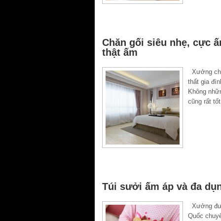
Chăn gối siêu nhẹ, cực 
thật ấm
Xưởng chuy
thất gia đì
Không nhữn
cũng rất tố
Túi sưởi ấm áp và đa dụn
Xưởng được
Quốc chuyê