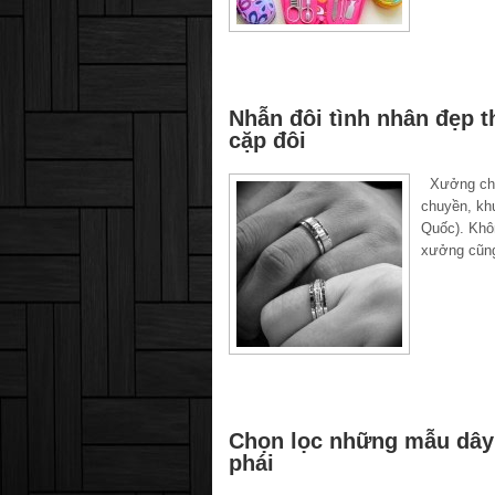
Nhẫn đôi tình nhân đẹp 
cặp đôi
Xưởng chuy
chuyền, khu
Quốc). Khô
xưởng cũng
Chọn lọc những mẫu dây n
phái