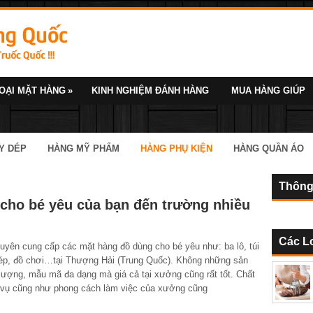
OẠI MẶT HÀNG
»
KINH NGHIỆM ĐÁNH HÀNG
MUA HÀNG GIÚP
Y DÉP
HÀNG MỸ PHẨM
HÀNG PHỤ KIỆN
HÀNG QUẦN ÁO
Thông
 cho bé yêu của bạn đến trường nhiều
Các L
ên cung cấp các mặt hàng đồ dùng cho bé yêu như: ba lô, túi
dép, đồ chơi…tại Thượng Hải (Trung Quốc). Không những sản
lượng, mẫu mã đa dạng mà giá cả tại xưởng cũng rất tốt. Chất
 vụ cũng như phong cách làm việc của xưởng cũng