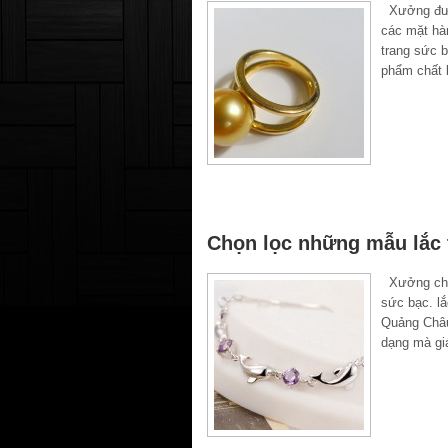
Xưởng được
các mặt hàn
trang sức b
phẩm chất 
Chọn lọc những mẫu lắc t
Xưởng chuy
sức bạc. lắ
Quảng Châu
dạng mà giá