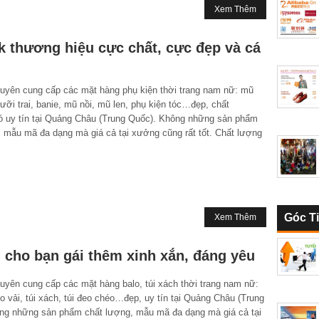
Xem Thêm
 thương hiệu cực chất, cực đẹp và cá
ên cung cấp các mặt hàng phụ kiện thời trang nam nữ: mũ
ưỡi trai, banie, mũ nồi, mũ len, phụ kiện tóc…đẹp, chất
ó uy tín tại Quảng Châu (Trung Quốc). Không những sản phẩm
, mẫu mã đa dạng mà giá cả tại xưởng cũng rất tốt. Chất lượng
Góc T
Xem Thêm
 cho bạn gái thêm xinh xắn, đáng yêu
ên cung cấp các mặt hàng balo, túi xách thời trang nam nữ:
lo vải, túi xách, túi đeo chéo…đẹp, uy tín tại Quảng Châu (Trung
ng những sản phẩm chất lượng, mẫu mã đa dạng mà giá cả tại