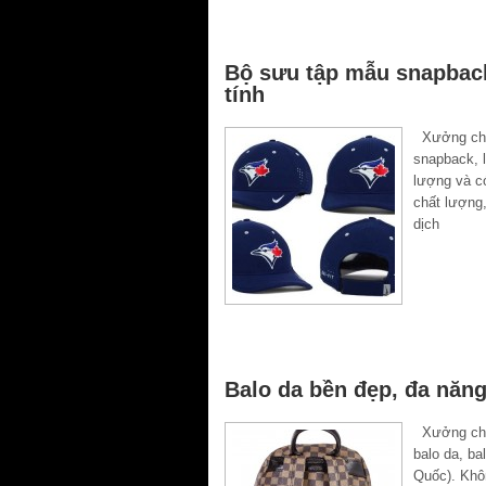
Bộ sưu tập mẫu snapback
tính
Xưởng chuy
snapback, l
lượng và c
chất lượng
dịch
Balo da bền đẹp, đa năng
Xưởng chuy
balo da, ba
Quốc). Khô