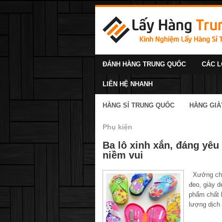
ĐÁNH HÀNG TRUNG QUỐC
CÁC L
LIÊN HỆ NHANH
HÀNG SỈ TRUNG QUỐC
HÀNG GIÀ
Phụ kiện
Ba lô xinh xắn, đáng yêu
niềm vui
Xưởng chuy
đeo, giày 
phẩm chất 
lượng dịch