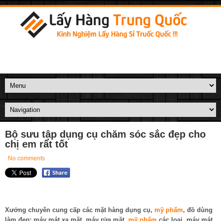
Bộ sưu tập dụng cụ chăm sóc sắc đẹp cho
chị em rất tốt
No comments
Xưởng chuyên cung cấp các mặt hàng dụng cụ,
mỹ phẩm
, đồ dùng
làm đẹp: máy mát xa mặt, máy rửa mặt,
mỹ phẩm
các loại, máy mát