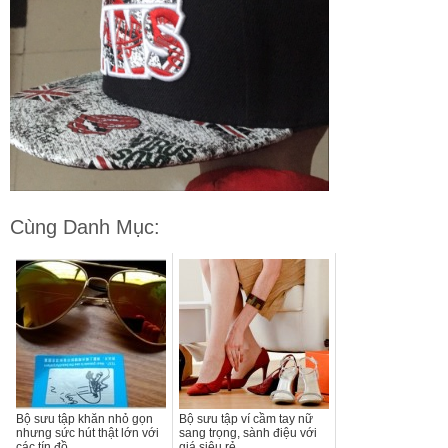
Cùng Danh Mục:
Bộ sưu tập khăn nhỏ gọn
Bộ sưu tập ví cầm tay nữ
nhưng sức hút thật lớn với
sang trọng, sành điệu với
các tín đồ
giá siêu rẻ