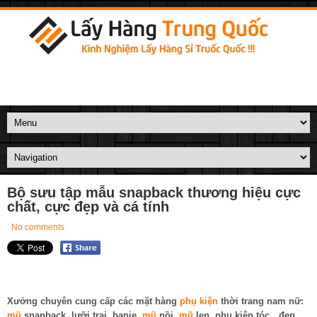
Bộ sưu tập mẫu snapback thương hiệu cực
chất, cực đẹp và cá tính
No comments
Xưởng chuyên cung cấp các mặt hàng
phụ kiện
thời trang nam nữ:
mũ
snapback, lưỡi trai, banie,
mũ
nồi,
mũ
len, phụ kiện tóc…đẹp,