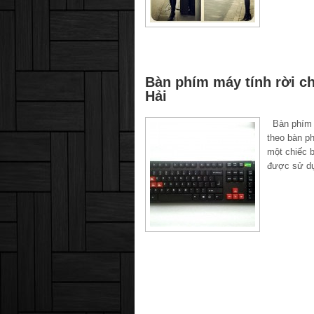
Bàn phím máy tính rời ch
Hải
Bàn phím m
theo bàn p
một chiếc 
được sử dụ