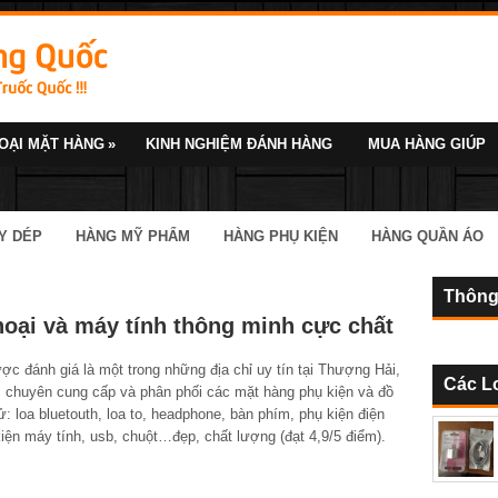
OẠI MẶT HÀNG
»
KINH NGHIỆM ĐÁNH HÀNG
MUA HÀNG GIÚP
Y DÉP
HÀNG MỸ PHẨM
HÀNG PHỤ KIỆN
HÀNG QUẦN ÁO
Thông
hoại và máy tính thông minh cực chất
 đánh giá là một trong những địa chỉ uy tín tại Thượng Hải,
Các L
 chuyên cung cấp và phân phối các mặt hàng phụ kiện và đồ
ử: loa bluetouth, loa to, headphone, bàn phím, phụ kiện điện
kiện máy tính, usb, chuột…đẹp, chất lượng (đạt 4,9/5 điểm).