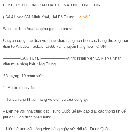
CÔNG TY THƯƠNG MẠI ĐẦU TƯ VÀ XNK HÙNG THỊNH
( Số 41 Ngõ 651 Minh Khai, Hai Bà Trưng,
Hà Nội
)
Website: http://dathangtrungquoc.com.vn
Chuyên cung cấp dịch vụ nhập khẩu hàng hóa trên các trang thương mại
điện tử Alibaba, Taobao, 1688, vận chuyển hàng hóa TQ-VN
————–CẦN TUYỂN——————-Vị trí: Nhân viên CSKH và Nhân
viên mua hàng biết tiếng Trung
Số lượng: 10 nhân viên
1. Mô tả công việc:
– Tư vấn cho khách hàng về dịch vụ của công ty.
– Liên hệ với nhà cung cấp Trung Quốc để lấy báo giá, các thông tin để
phục vụ lịch trình nhập hàng.
– Liên hệ trao đổi công việc hàng ngày với đối tác Trung Quốc.